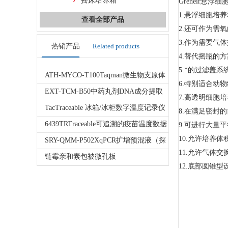
摇床培养箱
Greneir悬
1.悬浮细胞培
查看全部产品
2.还可作为需
3.作为需要气
热销产品
Related products
4.替代摇瓶的
5.*的过滤盖
ATH-MYCO-T100Taqman微生物支原体
6.特别适合动
荧光定量PCR检测试剂盒
EXT-TCM-B50中药丸剂DNA成分提取
7.高透明细胞
试剂盒
TacTraceable 冰箱/冰柜数字温度记录仪
8.在满足密封
6439TRTraceable可追溯的疫苗温度数据
9.可进行大量
10.允许培养体积
记录仪
SRY-QMM-P502XqPCR扩增预混液（探
11.允许气体
针法）
链霉亲和素包被微孔板
12.底部圆锥