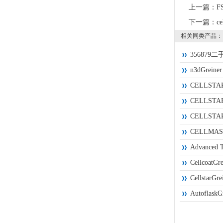
上一篇：
F
下一篇：
c
相关同类产品：
356879
n3dGrei
CELLSTA
CELLST
CELLSTA
CELLMAS
Advance
Cellco
Cellsta
Autofl