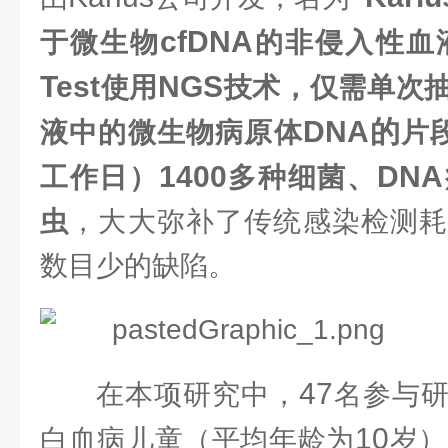
cfDNA
于微生物
的非侵入性血
Test
NGS
使用
技术，仅需单次
DNA的
液中的微生物病原体
片
1400
DNA
工作日）
多种细菌、
虫
，大大弥补了传统感染检测耗
数目少的缺陷。
47
在本项研究中，
名参与
10
白血病儿童（平均年龄为
岁）