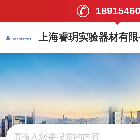
1891546
上海睿玥实验器材有限