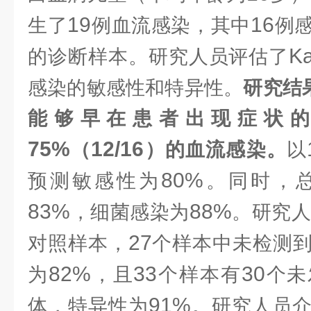
19
16
生了
例血流感染，其中
例
Ka
的诊断样本。研究人员评估了
感染的敏感性和特异性。
研究结
能够早在患者出现症状
75%
12/16
（
）的血流感染。
以
80%
预测敏感性为
。同时，
83%
88%
，细菌感染为
。研究人
27
对照样本，
个样本中未检测
82%
33
30
为
，且
个样本有
个未
91%
体，特异性为
。研究人员