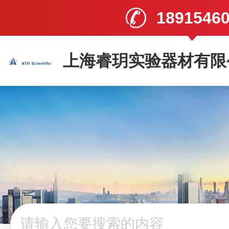
1891546
上海睿玥实验器材有限