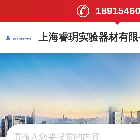
1891546
上海睿玥实验器材有限