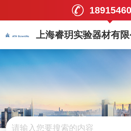
1891546
上海睿玥实验器材有限