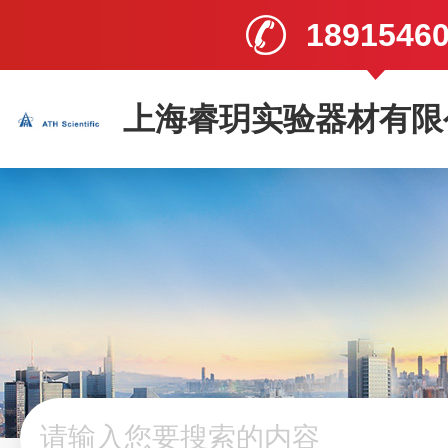
1891546
上海睿玥实验器材有限