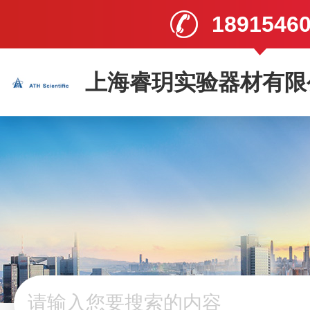
1891546
上海睿玥实验器材有限