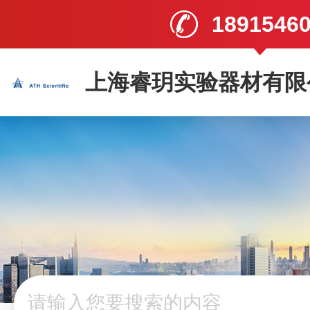
1891546
上海睿玥实验器材有限