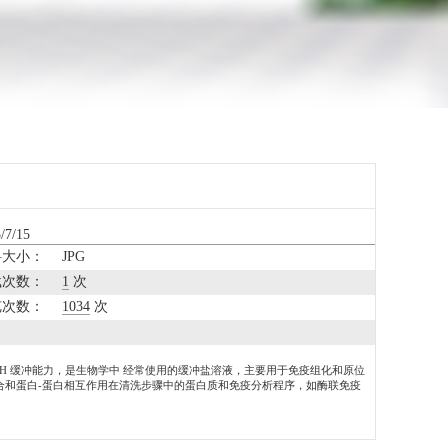
7/15
料大小：
JPG
载次数：
1
次
览次数：
1034
次
对稳定的离子环境和 pH 缓冲能力，是生物学中 经常使用的缓冲盐溶液，主要用于免疫组化和原位
结合和蛋白-蛋白相互作用在清洗步骤中的蛋白质和免疫分析程序，如酶联免疫