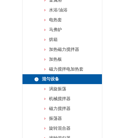
金属浴
水浴/油浴
电热套
马弗炉
烘箱
加热磁力搅拌器
加热板
磁力搅拌电加热套
混匀设备
涡旋振荡
机械搅拌器
磁力搅拌器
振荡器
旋转混合器