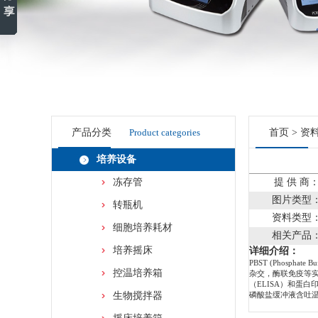
产品分类
Product categories
首页
>
资
培养设备
冻存管
提 供 商
图片类型
转瓶机
资料类型
细胞培养耗材
相关产品
培养摇床
详细介绍：
PBST (Phosph
控温培养箱
杂交，酶联免疫等实
（ELISA）和蛋白印
生物搅拌器
磷酸盐缓冲液含吐