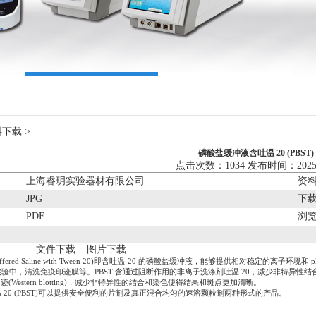
料下载
>
磷酸盐缓冲液含吐温 20 (PBST)
点击次数：1034 发布时间：2025/
：
上海睿玥实验器材有限公司
资
：
JPG
下
：
PDF
浏
：
文件下载
图片下载
ate Buffered Saline with Tween 20)即含吐温-20 的磷酸盐缓冲液，能够提供相
验中，清洗免疫印迹膜等。PBST 含通过阻断作用的非离子洗涤剂吐温 20，减少非特异性
迹(Western blotting)，减少非特异性的结合和染色使得结果和斑点更加清晰。
温
20 (PBST)可以提供安全便利的片剂及真正混合均匀的速溶颗粒剂两种形式的产品。