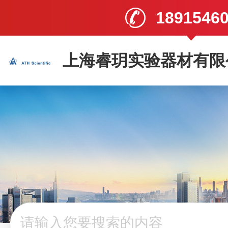
1891546
上海睿玥实验器材有限