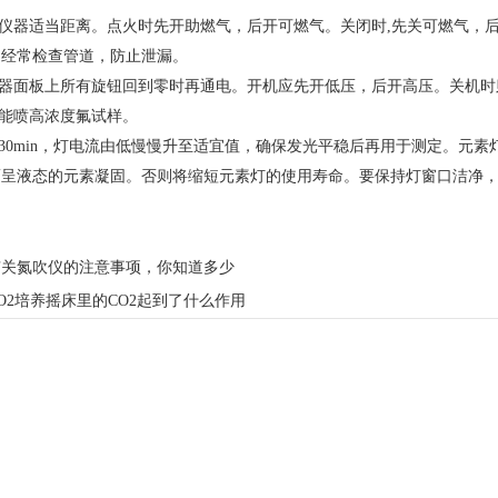
离仪器适当距离。点火时先开助燃气，后开可燃气。关闭时,先关可燃气，
。经常检查管道，防止泄漏。
仪器面板上所有旋钮回到零时再通电。开机应先开低压，后开高压。关机时
不能喷高浓度氟试样。
热30min，灯电流由低慢慢升至适宜值，确保发光平稳后再用于测定。元素
温而呈液态的元素凝固。否则将缩短元素灯的使用寿命。要
有关氮吹仪的注意事项，你知道多少
O2培养摇床里的CO2起到了什么作用