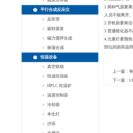
摇床培养箱
1.两种气源要
平行合成反应仪
人员不能离开
反应管
2.开机前要将
旋转蒸发
3.普通喷化器
磁力搅拌合成
4.元素灯要预
部位的因高
振荡合成
恒温设备
真空烘箱
上一篇：
恒温恒湿箱
下一篇：
C
HPLC 柱温炉
温度控制器
冷却器
本生灯
沙浴