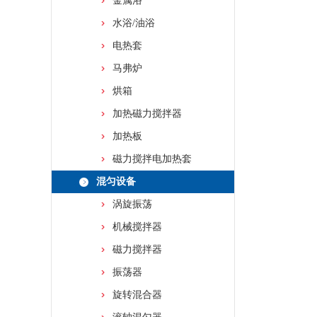
金属浴
水浴/油浴
电热套
马弗炉
烘箱
加热磁力搅拌器
加热板
磁力搅拌电加热套
混匀设备
涡旋振荡
机械搅拌器
磁力搅拌器
振荡器
旋转混合器