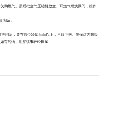
后关助燃气。最后把空气压缩机放空。可燃气燃烧期间，操作
则相反。
灯关闭后，要在原位冷却5min以上，再取下来。确保灯内阴极
保持灯窗口洁净，如有污物，用擦镜纸轻轻擦拭。