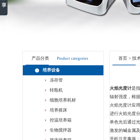
产品分类
Product categories
首页
>
技
培养设备
冻存管
火焰光度计
是
转瓶机
辐射强度，根
细胞培养耗材
火焰光度计应
培养摇床
进行火焰光度
控温培养箱
单色光后通过
生物搅拌器
激发的碱金属
开机注意事项