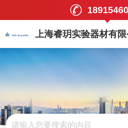
1891546
上海睿玥实验器材有限