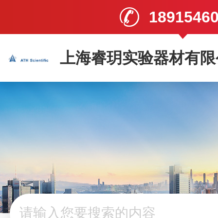
1891546
上海睿玥实验器材有限