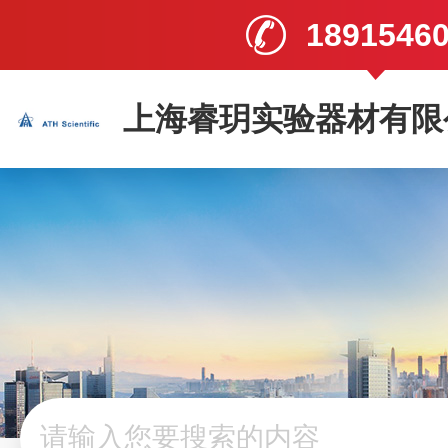
1891546
上海睿玥实验器材有限