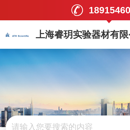
1891546
上海睿玥实验器材有限