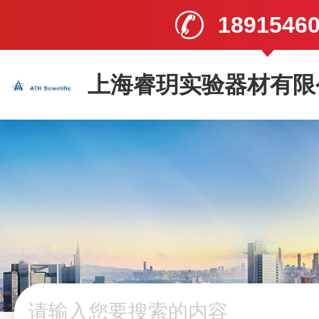
1891546
上海睿玥实验器材有限