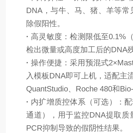
DNA，与牛、马、猪、羊等
除假阳性。
·
高灵敏度
：检测限低至
0.1
检出微量或高度加工后的DNA
·
操作便捷
：采用预混式
2×Mast
入模板
DNA即可上机，适配主流q
QuantStudio、
Roche 480和
Bi
·
内
扩增
质控体系（可选）
：配
通道），用于监控
DNA提取质
PCR抑制导致的
假阴性结果。