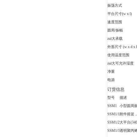
振荡方式
平台尺寸(w x l)
速度范围
圆周/振幅
zui大承载
外形尺寸 (w x d x 
使用温度范围
zui大可允许湿度
净重
电源
订货信息
型号
描述
SSM1
小型圆周
SSM1/1
附件摇篮
SSM1/2
大平台(340
SSM1/3
透明聚丙