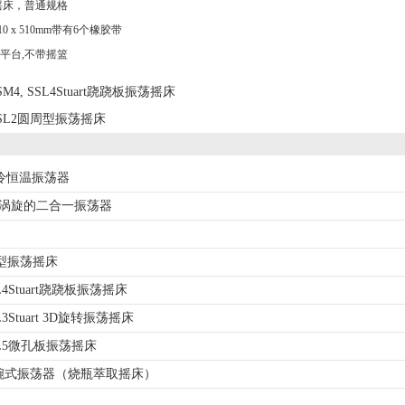
摇床，普通规格
0 x 510mm带有6个橡胶带
大平台,不带摇篮
SM4, SSL4Stuart跷跷板振荡摇床
SL2圆周型振荡摇床
制冷恒温振荡器
x带涡旋的二合一振荡器
周型振荡摇床
SL4Stuart跷跷板振荡摇床
SL3Stuart 3D旋转振荡摇床
SSL5微孔板振荡摇床
art腕式振荡器（烧瓶萃取摇床）