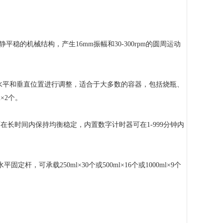
稳的机械结构，产生16mm振幅和30-300rpm的圆周运动
在水平和垂直位置进行调整，适合于大多数的容器，包括烧瓶、
l×2个。
长时间内保持均衡稳定，内置数字计时器可在1-999分钟内
定杆，可承载250ml×30个或500ml×16个或1000ml×9个