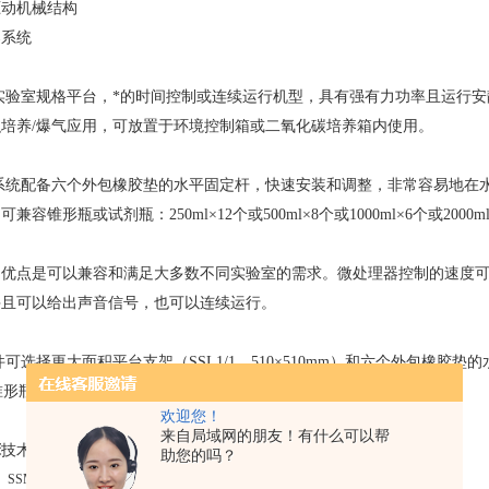
驱动机械结构
架系统
为实验室规格平台，*的时间控制或连续运行机型，具有强有力功率且运行安静平
培养/爆气应用，可放置于环境控制箱或二氧化碳培养箱内使用。
架系统配备六个外包橡胶垫的水平固定杆，快速安装和调整，非常容易地
容锥形瓶或试剂瓶：250ml×12个或500ml×8个或1000ml×6个或2000m
优点是可以兼容和满足大多数不同实验室的需求。微处理器控制的速度可在
并且可以给出声音信号，也可以连续运行。
可选择更大面积平台支架（SSL1/1，510×510mm）和六个外包橡胶垫的水平固
的锥形瓶或试剂瓶，zui大速度可达150rpm。
欢迎您！
来自局域网的朋友！有什么可以帮
床
技术指标
助您的吗？
SSM1
SSL1