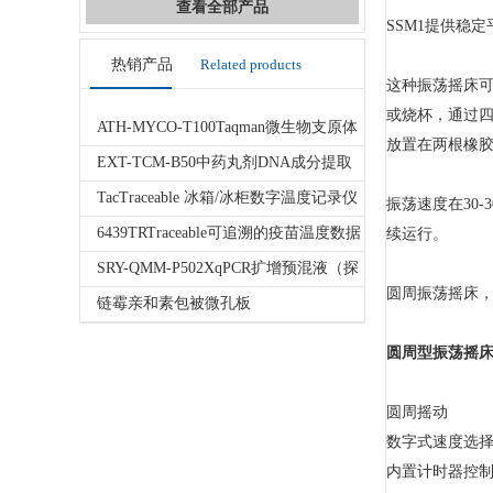
查看全部产品
SSM1提供稳
热销产品
Related products
这种振荡摇床可
或烧杯，通过四根
ATH-MYCO-T100Taqman微生物支原体
放置在两根橡胶
荧光定量PCR检测试剂盒
EXT-TCM-B50中药丸剂DNA成分提取
试剂盒
TacTraceable 冰箱/冰柜数字温度记录仪
振荡速度在30
6439TRTraceable可追溯的疫苗温度数据
续运行。
记录仪
SRY-QMM-P502XqPCR扩增预混液（探
圆周振荡摇床，S
针法）
链霉亲和素包被微孔板
圆周型振荡摇
圆周摇动
数字式速度选择，
内置计时器控