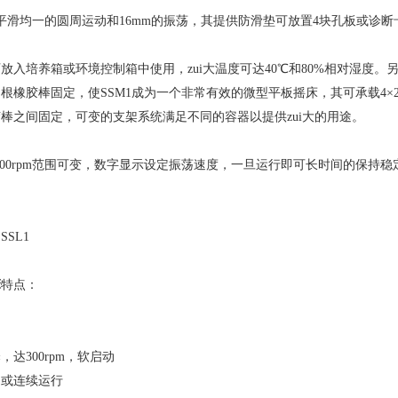
定平滑均一的圆周运动和16mm的振荡，其提供防滑垫可放置4块孔板或诊断卡
放入培养箱或环境控制箱中使用，zui大温度可达40℃和80%相对湿度
橡胶棒固定，使SSM1成为一个非常有效的微型平板摇床，其可承载4×250ml
棒之间固定，可变的支架系统满足不同的容器以提供zui大的用途。
-300rpm范围可变，数字显示设定振荡速度，一旦运行即可长时间的保持稳
SL1
床
特点：
达300rpm，软启动
制或连续运行