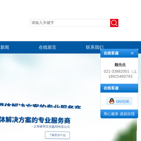
司新闻
在线留言
联系我们
在线客服
顾先生
021-33882001（上
18915460793
海）, 0512-
65237243（苏州）
在线客服
用心服务 成就你我